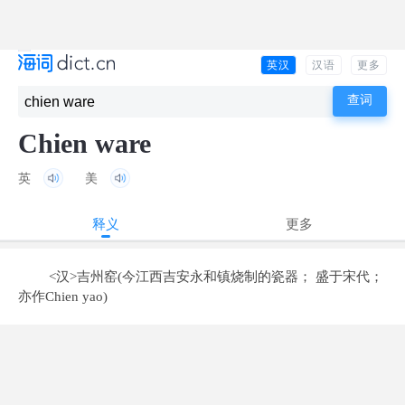
英汉
汉语
更多
Chien ware
英
美
释义
更多
<汉>吉州窑(今江西吉安永和镇烧制的瓷器； 盛于宋代；
亦作Chien yao)