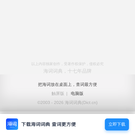
以上内容独家创作，受著作权保护，侵权必究
海词词典，十七年品牌
把海词放在桌面上，查词最方便
触屏版
|
电脑版
©2003 - 2026 海词词典(Dict.cn)
立即下载
立即下载