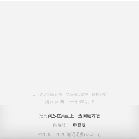
以上内容独家创作，受著作权保护，侵权必究
海词词典，十七年品牌
把海词放在桌面上，查词最方便
触屏版
|
电脑版
©2003 - 2026 海词词典(Dict.cn)