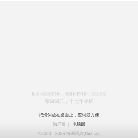
以上内容独家创作，受著作权保护，侵权必究
海词词典，十七年品牌
把海词放在桌面上，查词最方便
触屏版
|
电脑版
©2003 - 2026 海词词典(Dict.cn)