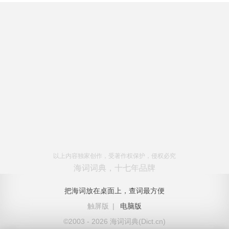
以上内容独家创作，受著作权保护，侵权必究
海词词典，十七年品牌
把海词放在桌面上，查词最方便
触屏版
|
电脑版
©2003 - 2026 海词词典(Dict.cn)