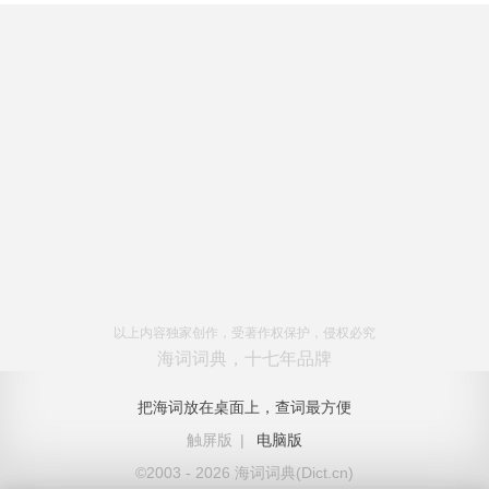
以上内容独家创作，受著作权保护，侵权必究
海词词典，十七年品牌
把海词放在桌面上，查词最方便
触屏版
|
电脑版
©2003 - 2026 海词词典(Dict.cn)