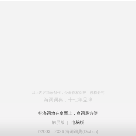
以上内容独家创作，受著作权保护，侵权必究
海词词典，十七年品牌
把海词放在桌面上，查词最方便
触屏版
|
电脑版
©2003 - 2026 海词词典(Dict.cn)