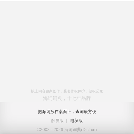
以上内容独家创作，受著作权保护，侵权必究
海词词典，十七年品牌
把海词放在桌面上，查词最方便
触屏版
|
电脑版
©2003 - 2026 海词词典(Dict.cn)