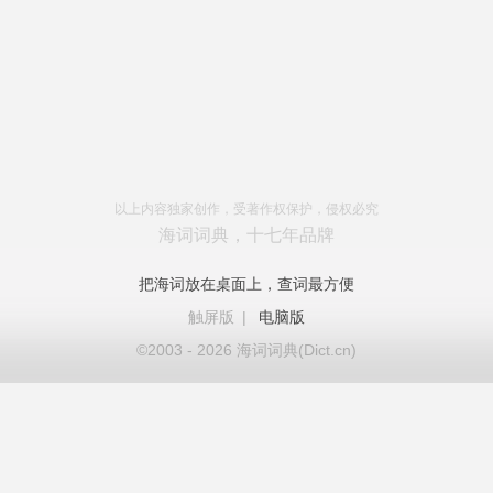
以上内容独家创作，受著作权保护，侵权必究
海词词典，十七年品牌
把海词放在桌面上，查词最方便
触屏版
|
电脑版
©2003 - 2026 海词词典(Dict.cn)