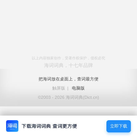
以上内容独家创作，受著作权保护，侵权必究
海词词典，十七年品牌
把海词放在桌面上，查词最方便
触屏版
|
电脑版
©2003 - 2026 海词词典(Dict.cn)
立即下载
立即下载