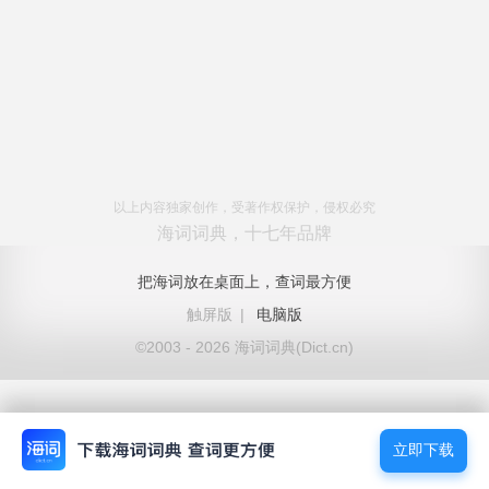
以上内容独家创作，受著作权保护，侵权必究
海词词典，十七年品牌
把海词放在桌面上，查词最方便
触屏版
|
电脑版
©2003 - 2026 海词词典(Dict.cn)
立即下载
立即下载