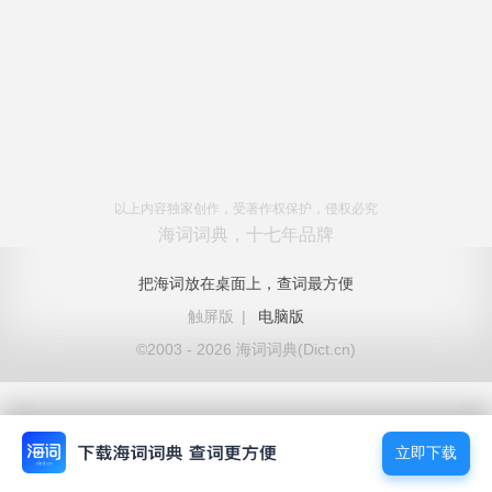
以上内容独家创作，受著作权保护，侵权必究
海词词典，十七年品牌
把海词放在桌面上，查词最方便
触屏版
|
电脑版
©2003 - 2026 海词词典(Dict.cn)
立即下载
立即下载