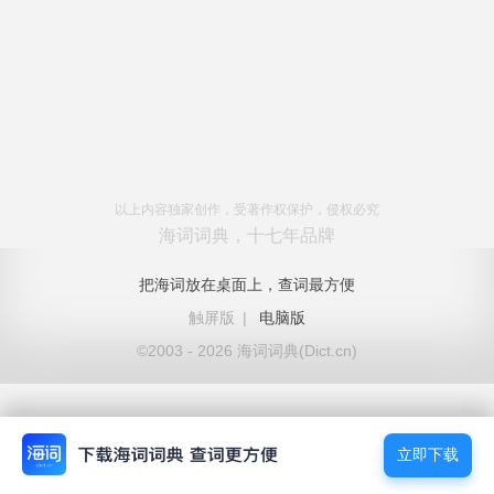
以上内容独家创作，受著作权保护，侵权必究
海词词典，十七年品牌
把海词放在桌面上，查词最方便
触屏版
|
电脑版
©2003 - 2026 海词词典(Dict.cn)
立即下载
立即下载