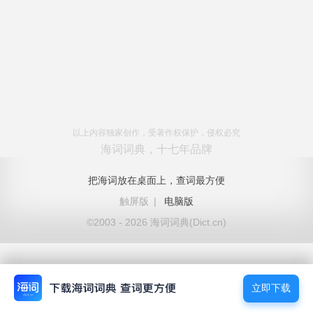
以上内容独家创作，受著作权保护，侵权必究
海词词典，十七年品牌
把海词放在桌面上，查词最方便
触屏版
|
电脑版
©2003 - 2026 海词词典(Dict.cn)
立即下载
立即下载