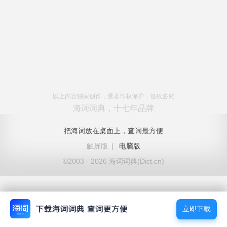
以上内容独家创作，受著作权保护，侵权必究
海词词典，十七年品牌
把海词放在桌面上，查词最方便
触屏版
|
电脑版
©2003 - 2026 海词词典(Dict.cn)
立即下载
立即下载