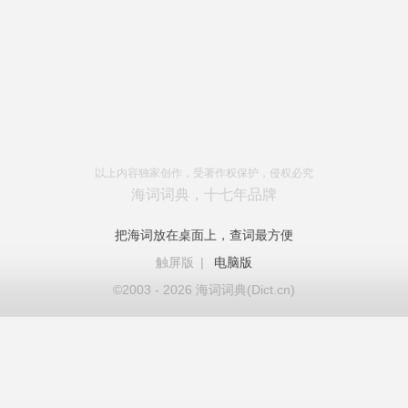
以上内容独家创作，受著作权保护，侵权必究
海词词典，十七年品牌
把海词放在桌面上，查词最方便
触屏版
|
电脑版
©2003 - 2026 海词词典(Dict.cn)