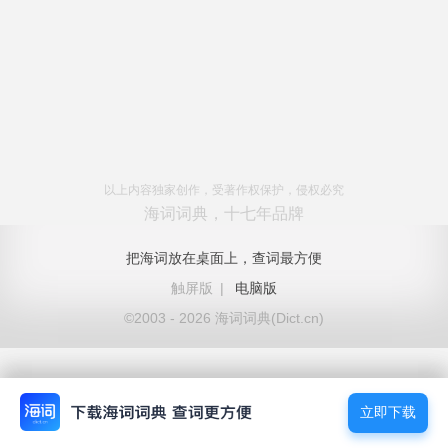
以上内容独家创作，受著作权保护，侵权必究
海词词典，十七年品牌
把海词放在桌面上，查词最方便
触屏版
|
电脑版
©2003 - 2026 海词词典(Dict.cn)
立即下载
立即下载