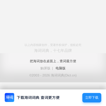
以上内容独家创作，受著作权保护，侵权必究
海词词典，十七年品牌
把海词放在桌面上，查词最方便
触屏版
|
电脑版
©2003 - 2026 海词词典(Dict.cn)
立即下载
立即下载