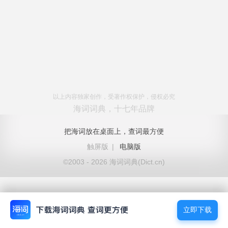
以上内容独家创作，受著作权保护，侵权必究
海词词典，十七年品牌
把海词放在桌面上，查词最方便
触屏版
|
电脑版
©2003 - 2026 海词词典(Dict.cn)
立即下载
立即下载