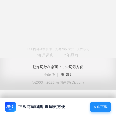
以上内容独家创作，受著作权保护，侵权必究
海词词典，十七年品牌
把海词放在桌面上，查词最方便
触屏版
|
电脑版
©2003 - 2026 海词词典(Dict.cn)
立即下载
立即下载