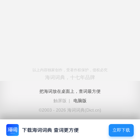
以上内容独家创作，受著作权保护，侵权必究
海词词典，十七年品牌
把海词放在桌面上，查词最方便
触屏版
|
电脑版
©2003 - 2026 海词词典(Dict.cn)
立即下载
立即下载