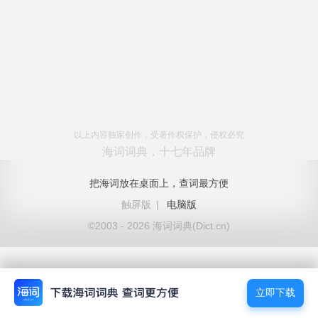
以上内容独家创作，受著作权保护，侵权必究
海词词典，十七年品牌
把海词放在桌面上，查词最方便
触屏版
|
电脑版
©2003 - 2026 海词词典(Dict.cn)
立即下载
立即下载