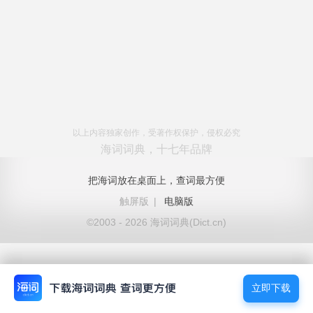
以上内容独家创作，受著作权保护，侵权必究
海词词典，十七年品牌
把海词放在桌面上，查词最方便
触屏版
|
电脑版
©2003 - 2026 海词词典(Dict.cn)
立即下载
立即下载