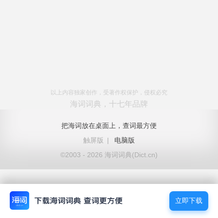
以上内容独家创作，受著作权保护，侵权必究
海词词典，十七年品牌
把海词放在桌面上，查词最方便
触屏版
|
电脑版
©2003 - 2026 海词词典(Dict.cn)
立即下载
立即下载