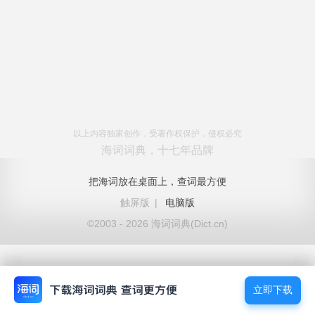
以上内容独家创作，受著作权保护，侵权必究
海词词典，十七年品牌
把海词放在桌面上，查词最方便
触屏版
|
电脑版
©2003 - 2026 海词词典(Dict.cn)
立即下载
立即下载