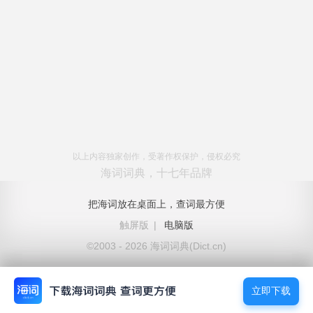
以上内容独家创作，受著作权保护，侵权必究
海词词典，十七年品牌
把海词放在桌面上，查词最方便
触屏版
|
电脑版
©2003 - 2026 海词词典(Dict.cn)
立即下载
立即下载