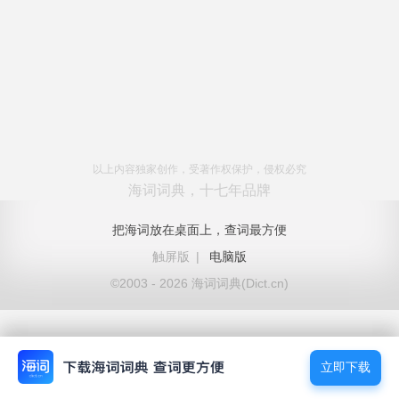
以上内容独家创作，受著作权保护，侵权必究
海词词典，十七年品牌
把海词放在桌面上，查词最方便
触屏版
|
电脑版
©2003 - 2026 海词词典(Dict.cn)
立即下载
立即下载