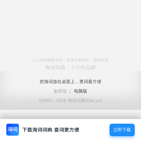
以上内容独家创作，受著作权保护，侵权必究
海词词典，十七年品牌
把海词放在桌面上，查词最方便
触屏版
|
电脑版
©2003 - 2026 海词词典(Dict.cn)
立即下载
立即下载