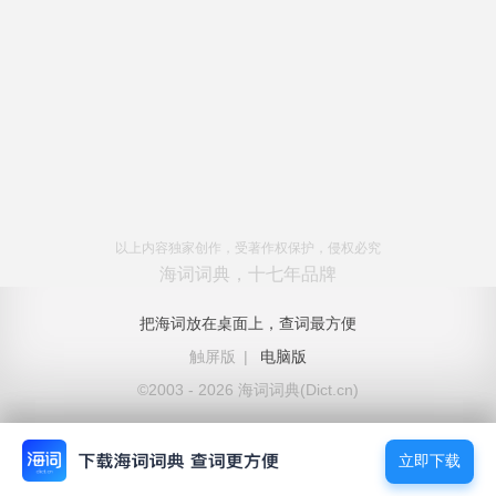
以上内容独家创作，受著作权保护，侵权必究
海词词典，十七年品牌
把海词放在桌面上，查词最方便
触屏版
|
电脑版
©2003 - 2026 海词词典(Dict.cn)
立即下载
立即下载