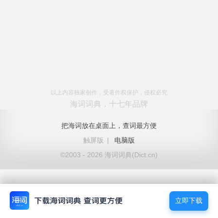
以上内容独家创作，受著作权保护，侵权必究
海词词典，十七年品牌
把海词放在桌面上，查词最方便
触屏版
|
电脑版
©2003 - 2026 海词词典(Dict.cn)
立即下载
立即下载