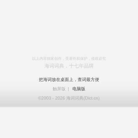
以上内容独家创作，受著作权保护，侵权必究
海词词典，十七年品牌
把海词放在桌面上，查词最方便
触屏版
|
电脑版
©2003 - 2026 海词词典(Dict.cn)