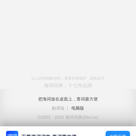
以上内容独家创作，受著作权保护，侵权必究
海词词典，十七年品牌
把海词放在桌面上，查词最方便
触屏版
|
电脑版
©2003 - 2026 海词词典(Dict.cn)