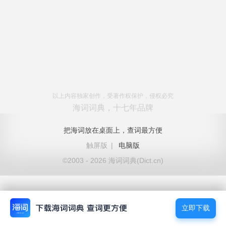
以上内容独家创作，受著作权保护，侵权必究
海词词典，十七年品牌
把海词放在桌面上，查词最方便
触屏版
|
电脑版
©2003 - 2026 海词词典(Dict.cn)
立即下载
立即下载