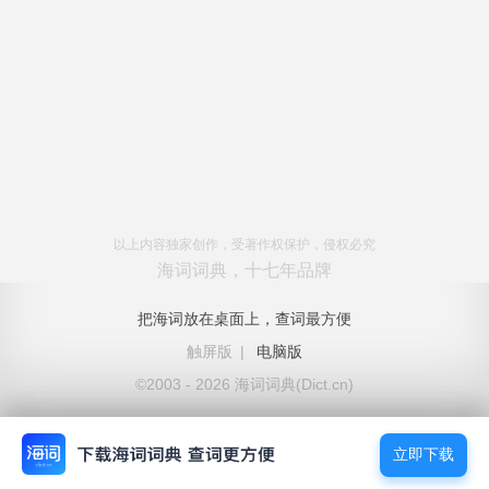
以上内容独家创作，受著作权保护，侵权必究
海词词典，十七年品牌
把海词放在桌面上，查词最方便
触屏版
|
电脑版
©2003 - 2026 海词词典(Dict.cn)
立即下载
立即下载