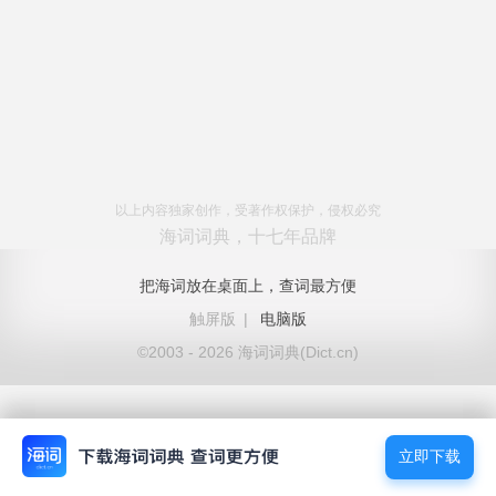
以上内容独家创作，受著作权保护，侵权必究
海词词典，十七年品牌
把海词放在桌面上，查词最方便
触屏版
|
电脑版
©2003 - 2026 海词词典(Dict.cn)
立即下载
立即下载