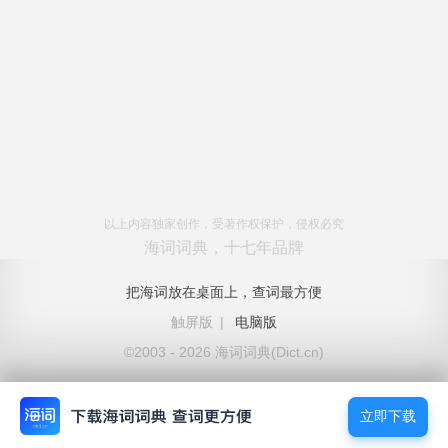
以上内容独家创作，受著作权保护，侵权必究
海词词典，十七年品牌
把海词放在桌面上，查词最方便
触屏版
|
电脑版
©2003 - 2026 海词词典(Dict.cn)
立即下载
立即下载