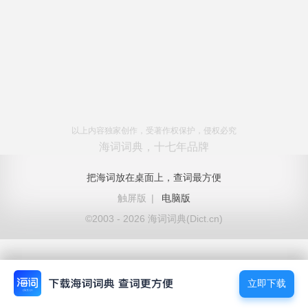
以上内容独家创作，受著作权保护，侵权必究
海词词典，十七年品牌
把海词放在桌面上，查词最方便
触屏版
|
电脑版
©2003 - 2026 海词词典(Dict.cn)
立即下载
立即下载