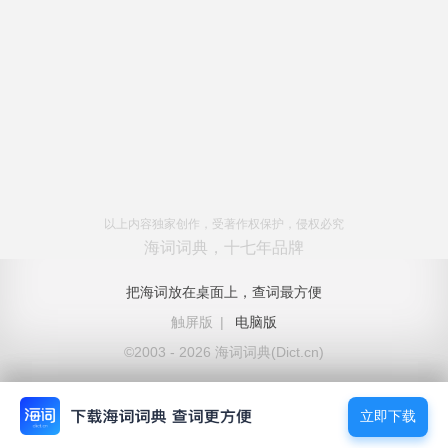
以上内容独家创作，受著作权保护，侵权必究
海词词典，十七年品牌
把海词放在桌面上，查词最方便
触屏版
|
电脑版
©2003 - 2026 海词词典(Dict.cn)
立即下载
立即下载