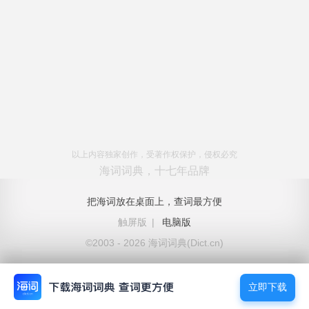
以上内容独家创作，受著作权保护，侵权必究
海词词典，十七年品牌
把海词放在桌面上，查词最方便
触屏版
|
电脑版
©2003 - 2026 海词词典(Dict.cn)
立即下载
立即下载