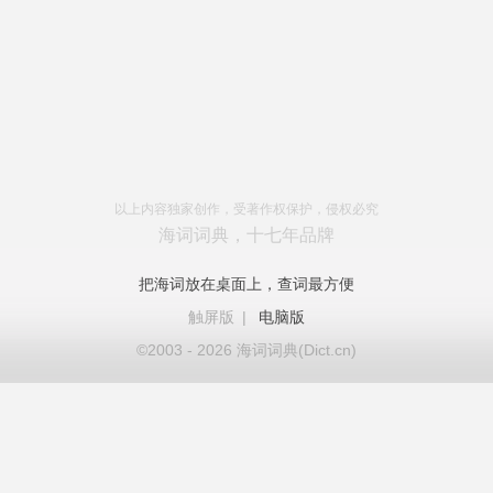
以上内容独家创作，受著作权保护，侵权必究
海词词典，十七年品牌
把海词放在桌面上，查词最方便
触屏版
|
电脑版
©2003 - 2026 海词词典(Dict.cn)