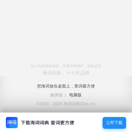
以上内容独家创作，受著作权保护，侵权必究
海词词典，十七年品牌
把海词放在桌面上，查词最方便
触屏版
|
电脑版
©2003 - 2026 海词词典(Dict.cn)
立即下载
立即下载