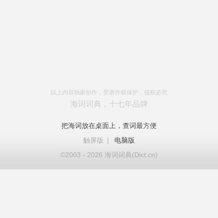
以上内容独家创作，受著作权保护，侵权必究
海词词典，十七年品牌
把海词放在桌面上，查词最方便
触屏版
|
电脑版
©2003 - 2026 海词词典(Dict.cn)