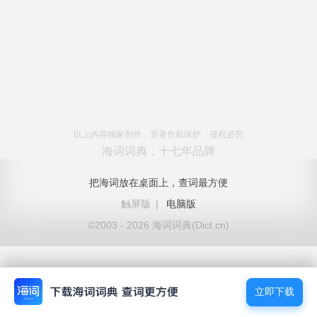
以上内容独家创作，受著作权保护，侵权必究
海词词典，十七年品牌
把海词放在桌面上，查词最方便
触屏版
|
电脑版
©2003 - 2026 海词词典(Dict.cn)
立即下载
立即下载