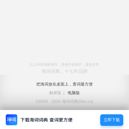
以上内容独家创作，受著作权保护，侵权必究
海词词典，十七年品牌
把海词放在桌面上，查词最方便
触屏版
|
电脑版
©2003 - 2026 海词词典(Dict.cn)
立即下载
立即下载