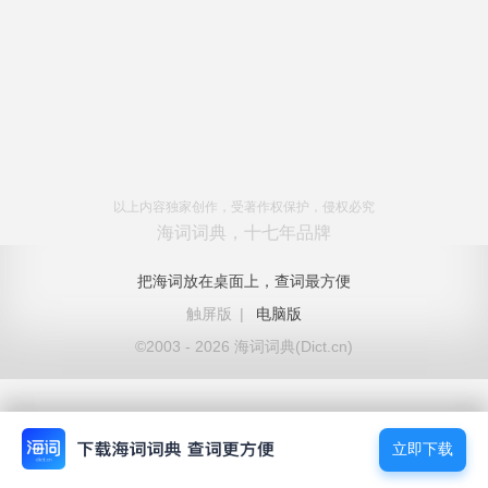
以上内容独家创作，受著作权保护，侵权必究
海词词典，十七年品牌
把海词放在桌面上，查词最方便
触屏版
|
电脑版
©2003 - 2026 海词词典(Dict.cn)
立即下载
立即下载