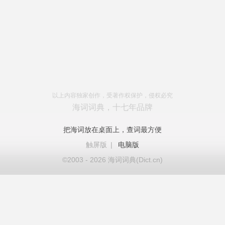
以上内容独家创作，受著作权保护，侵权必究
海词词典，十七年品牌
把海词放在桌面上，查词最方便
触屏版
|
电脑版
©2003 - 2026 海词词典(Dict.cn)