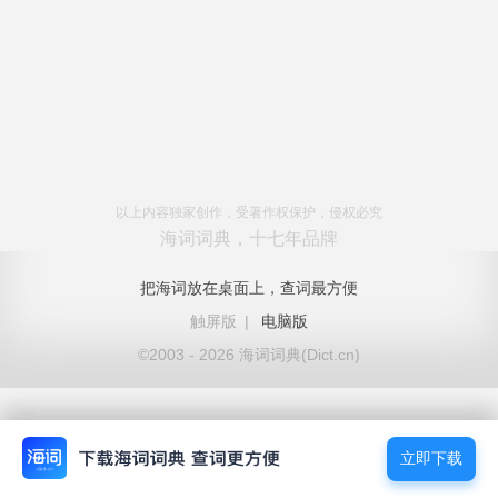
以上内容独家创作，受著作权保护，侵权必究
海词词典，十七年品牌
把海词放在桌面上，查词最方便
触屏版
|
电脑版
©2003 - 2026 海词词典(Dict.cn)
立即下载
立即下载