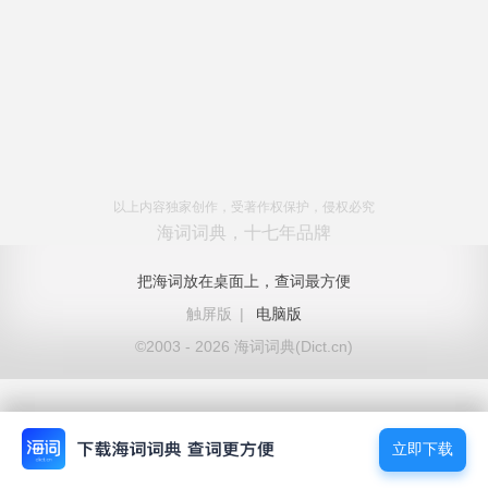
以上内容独家创作，受著作权保护，侵权必究
海词词典，十七年品牌
把海词放在桌面上，查词最方便
触屏版
|
电脑版
©2003 - 2026 海词词典(Dict.cn)
立即下载
立即下载