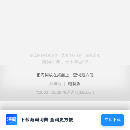
以上内容独家创作，受著作权保护，侵权必究
海词词典，十七年品牌
把海词放在桌面上，查词最方便
触屏版
|
电脑版
©2003 - 2026 海词词典(Dict.cn)
立即下载
立即下载