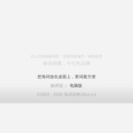
以上内容独家创作，受著作权保护，侵权必究
海词词典，十七年品牌
把海词放在桌面上，查词最方便
触屏版
|
电脑版
©2003 - 2026 海词词典(Dict.cn)