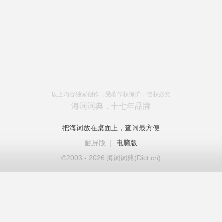
以上内容独家创作，受著作权保护，侵权必究
海词词典，十七年品牌
把海词放在桌面上，查词最方便
触屏版
|
电脑版
©2003 - 2026 海词词典(Dict.cn)